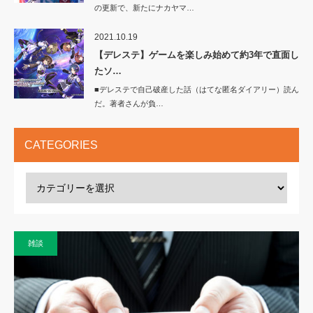
の更新で、新たにナカヤマ…
2021.10.19
【デレステ】ゲームを楽しみ始めて約3年で直面し
たソ…
■デレステで自己破産した話（はてな匿名ダイアリー）読ん
だ。著者さんが負…
CATEGORIES
雑談