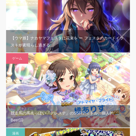
【ウマ娘】ナカヤマフェスタに花束を ー フェスタのカードイラ
ストが素晴らし過ぎる…
ゲーム
競走馬の馬名っぽい『デレステ』のSSRアイドル、個人的
Best10
漫画