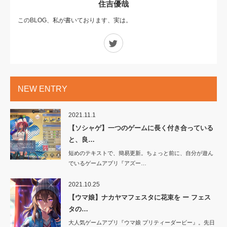
住吉優哉
このBLOG、私が書いております、実は。
Twitter
NEW ENTRY
2021.11.1
【ソシャゲ】一つのゲームに長く付き合っている
と、良…
短めのテキストで、簡易更新。ちょっと前に、自分が遊ん
でいるゲームアプリ『アズー…
2021.10.25
【ウマ娘】ナカヤマフェスタに花束を ー フェス
タの…
大人気ゲームアプリ『ウマ娘 プリティーダービー』。先日