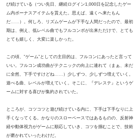
び続けている（つい先日、継続ログイン1,000日を記念したゲー
ム内ボーナスアイテムを貰えた。思えば、遠くへ来たもん
だ……）。何しろ、リズムゲームが下手な人間だったので、最初
期は、例え、低レベル曲でもフルコンボが出来ただけで、とても
とても嬉しく、大変に楽しかった。
この頃、”ゲーム”としての主目的は、フルコンにあったと言って
いい。フルコン成功曲がテクニックの向上に連れて（まぁ、未だ
に全然、下手ですけどね……）少しずつ、少しずつ増えていく。
遊べる曲、レベルが増えていく。そこに、『デレステ』というゲ
ームに対する喜びが集約されていた。
ところが、コツコツと遊び続けている内に、下手は下手なりに上
手くなってくる。かなりのスローペースではあるものの、反射神
経や動体視力がゲームに順応していき、コツを掴むことで、技術
が磨かれていったわけだ。