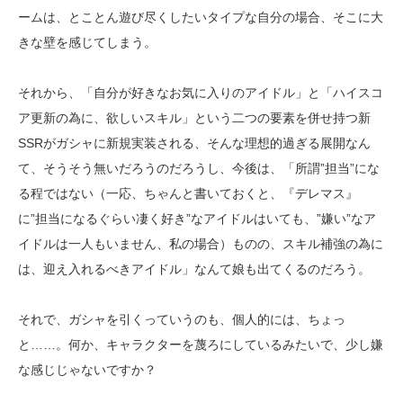
ームは、とことん遊び尽くしたいタイプな自分の場合、そこに大
きな壁を感じてしまう。
それから、「自分が好きなお気に入りのアイドル」と「ハイスコ
ア更新の為に、欲しいスキル」という二つの要素を併せ持つ新
SSRがガシャに新規実装される、そんな理想的過ぎる展開なん
て、そうそう無いだろうのだろうし、今後は、「所謂”担当”にな
る程ではない（一応、ちゃんと書いておくと、『デレマス』
に”担当になるぐらい凄く好き”なアイドルはいても、”嫌い”なア
イドルは一人もいません、私の場合）ものの、スキル補強の為に
は、迎え入れるべきアイドル」なんて娘も出てくるのだろう。
それで、ガシャを引くっていうのも、個人的には、ちょっ
と……。何か、キャラクターを蔑ろにしているみたいで、少し嫌
な感じじゃないですか？