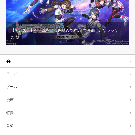
【デレステ】ゲームを楽しみ始めて約3年で直面したソシャゲ
の”壁”
アニメ
ゲーム
漫画
特撮
音楽