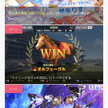
競走馬の馬名っぽい『デレステ』のSSRアイドル、個人的
Best10
ゲーム
『ウイニングポスト9 2021』にドハマりする
ゲーム