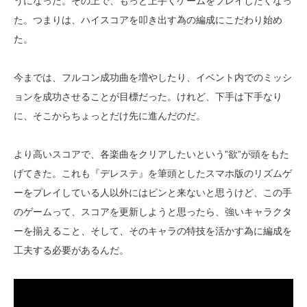
うになった。その上で、もっと上手くゲームをプレイしたくなっ
た。つまりは、ハイスコアを叩き出す為の編成にこだわり始め
た。
今までは、フルコン成功曲を増やしたり、イベント内でのミッシ
ョンを成功させることが目標だった。けれど、下手は下手なり
に、そこからちょっとだけ先に進んだのだ。
より高いスコアで、各楽曲をクリアしたいという”欲”が頭をもた
げてきた。これも『デレステ』を筆頭としたスマホ版のリズムゲ
ーをプレイしている人以外にはピンと来ないと思うけど、この手
のゲームって、スコアを更新しようと思ったら、強いキャラクタ
ーを揃えること、そして、そのキャラの特技を活かす為に編成を
工夫する必要があるんだ。