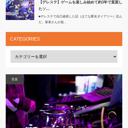
【デレステ】ゲームを楽しみ始めて約3年で直面し
たソ…
■デレステで自己破産した話（はてな匿名ダイアリー）読ん
だ。著者さんが負…
CATEGORIES
音楽