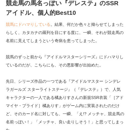
競走馬の馬名っぽい『デレステ』のSSR
アイドル、個人的Best10
競馬にドハマりしている
。結果、何だか色々と拗らせてしまった
らしく、カタカナの羅列を目にする度に、一瞬、それが競走馬の
名前に見えてしまうという奇病を患ってしまった。
競馬のずっと前から『アイドルマスターシリーズ』にドハマりし
ているのだが、こちらにも、その悪影響が出始めた。
先日、シリーズ作品の一つである『アイドルマスター シンデレ
ラガールズ スターライトステージ』（『デレステ』）で、人気
キャラクターの一人である橘ありすさんの新規SSR衣装「［アド
マイヤ・ブライド］橘ありす」がゲーム内に実装されたのだけ
ど、そのカード名に対しても、一瞬、「え!? メッチャ、競走馬の
名前っぽい！」「メッチャ、良い走りしそう！」と思ってしまっ
た。