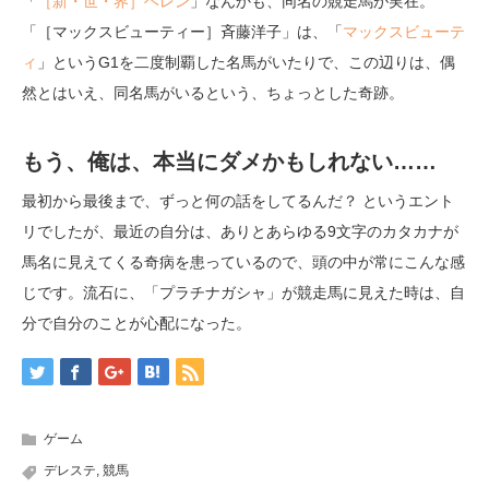
「
［新・世・界］ヘレン
」なんかも、同名の競走馬が実在。
「［マックスビューティー］斉藤洋子」は、「
マックスビューテ
ィ
」というG1を二度制覇した名馬がいたりで、この辺りは、偶
然とはいえ、同名馬がいるという、ちょっとした奇跡。
もう、俺は、本当にダメかもしれない……
最初から最後まで、ずっと何の話をしてるんだ？ というエント
リでしたが、最近の自分は、ありとあらゆる9文字のカタカナが
馬名に見えてくる奇病を患っているので、頭の中が常にこんな感
じです。流石に、「プラチナガシャ」が競走馬に見えた時は、自
分で自分のことが心配になった。
ゲーム
デレステ
,
競馬