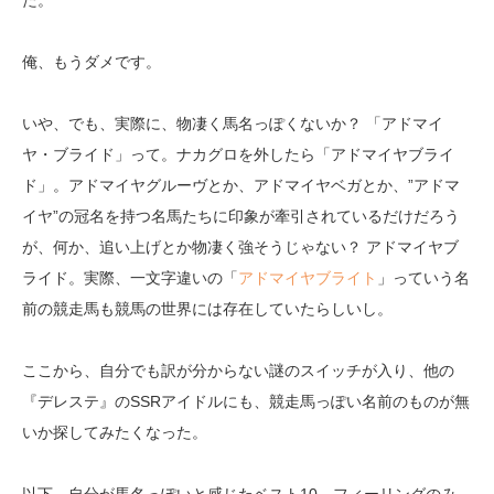
俺、もうダメです。
いや、でも、実際に、物凄く馬名っぽくないか？ 「アドマイ
ヤ・ブライド」って。ナカグロを外したら「アドマイヤブライ
ド」。アドマイヤグルーヴとか、アドマイヤベガとか、”アドマ
イヤ”の冠名を持つ名馬たちに印象が牽引されているだけだろう
が、何か、追い上げとか物凄く強そうじゃない？ アドマイヤブ
ライド。実際、一文字違いの「
アドマイヤブライト
」っていう名
前の競走馬も競馬の世界には存在していたらしいし。
ここから、自分でも訳が分からない謎のスイッチが入り、他の
『デレステ』のSSRアイドルにも、競走馬っぽい名前のものが無
いか探してみたくなった。
以下、自分が馬名っぽいと感じたベスト10。フィーリングのみ、