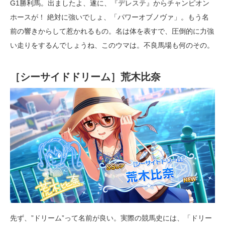
G1勝利馬。出ましたよ、遂に、『デレステ』からチャンピオン
ホースが！ 絶対に強いでしょ、「パワーオブノヴァ」。もう名
前の響きからして惹かれるもの。名は体を表すで、圧倒的に力強
い走りをするんでしょうね、このウマは。不良馬場も何のその。
［シーサイドドリーム］荒木比奈
先ず、”ドリーム”って名前が良い。実際の競馬史には、「ドリー