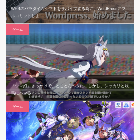
WEBのパラダイムシフトをサバイブする為に、WordPressにフ
ルコミットしま…
ゲーム
『ウマ娘』きっかけで、とことんベタに、しかし、シッカリと競
馬にハマる
ゲーム