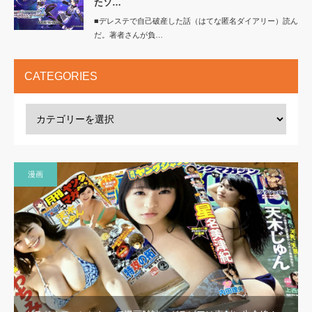
たソ…
■デレステで自己破産した話（はてな匿名ダイアリー）読ん
だ。著者さんが負…
CATEGORIES
漫画