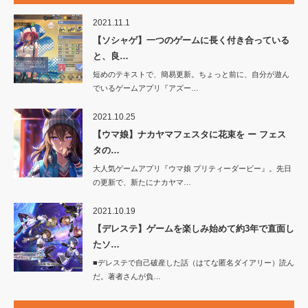
2021.11.1
【ソシャゲ】一つのゲームに長く付き合っている
と、良…
短めのテキストで、簡易更新。ちょっと前に、自分が遊ん
でいるゲームアプリ『アズー…
2021.10.25
【ウマ娘】ナカヤマフェスタに花束を ー フェス
タの…
大人気ゲームアプリ『ウマ娘 プリティーダービー』。先日
の更新で、新たにナカヤマ…
2021.10.19
【デレステ】ゲームを楽しみ始めて約3年で直面し
たソ…
■デレステで自己破産した話（はてな匿名ダイアリー）読ん
だ。著者さんが負…