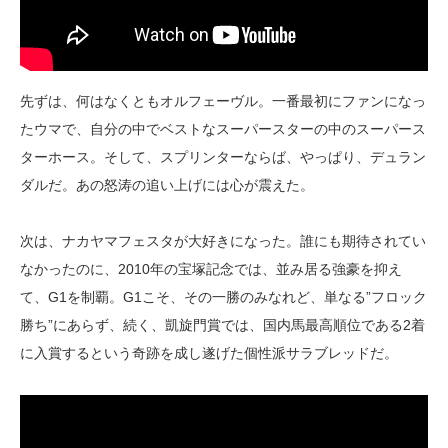
先ずは、何はなくともオルフェーヴル。一番最初にファンになっ
たウマで、自分の中でベストなスーパースターの中のスーパース
ターホース。そして、スプリンターならば、やっぱり、デュラン
ダルだ。あの怒涛の追い上げには心が震えた。
次は、ナカヤマフェスタが大好きになった。誰にも期待されてい
なかったのに、2010年の宝塚記念では、並み居る強豪を抑え
て、G1を制覇。G1こそ、その一勝のみなれど、単なる”フロック
勝ち”にあらず、続く、凱旋門賞では、国内馬最高順位である2着
に入賞するという奇跡を成し遂げた個性派サラブレッドだ。