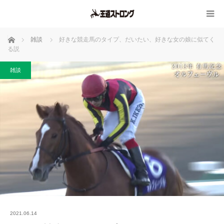
ホーム
雑談
好きな競走馬のタイプ、だいたい、好きな女の娘に似てく
る説
雑談
2021.06.14