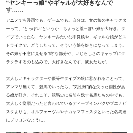
“ヤンキーっ娘”やギャルが大好きなんで
す……
アニメでも漫画でも、ゲームでも。自分は、女の娘のキャラクタ
ーって、”とっぽい”というか、ちょっと荒っぽい娘が大好き。タ
イプでいったら、ヤンキーみたいな不良娘や、ギャルな娘がどス
トライクで、どうしたって、そういう娘を好きになってしまう。
その娘が不意に見せる”純”な部分や、いじらしさのギャップにク
ラクラするのも込みで、大好きなんです、彼女たちが。
大人しいキャラクターや優等生タイプの娘に惹かれることって、
アンマリ無くて、競馬でいったら、”気性難”的な尖った個性があ
る娘が好き。それこそ、競馬史に名前を残す名馬たちの中でも、
大人しく従順だったと言われているディープインパクやブエナビ
スタよりも、オルフェーヴルやナカヤマフェスタといった名馬達
にゾッコンなように。