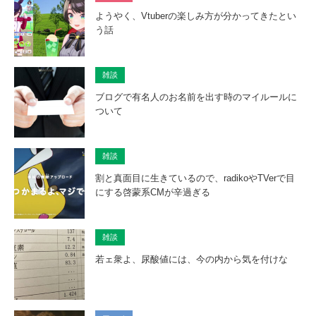
ようやく、Vtuberの楽しみ方が分かってきたとい
う話
雑談
ブログで有名人のお名前を出す時のマイルールに
ついて
雑談
割と真面目に生きているので、radikoやTVerで目
にする啓蒙系CMが辛過ぎる
雑談
若ェ衆よ、尿酸値には、今の内から気を付けな