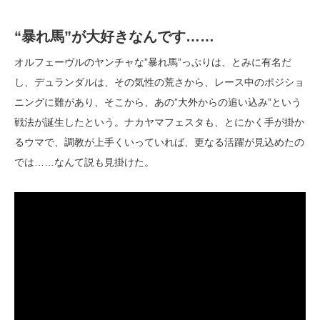
“暴れ馬”が大好きなんです……
オルフェーヴルのヤンチャな”暴れ馬”っぷりは、とみに有名だ
し、デュランダルは、その気性の荒さから、レース中のポジショ
ニングに難があり、そこから、あの”大外からの追い込み”という
戦法が誕生したという。ナカヤマフェスタも、とにかく手が掛か
るウマで、調教が上手くいっていれば、更なる活躍が見込めたの
では……なんて説も見掛けた。