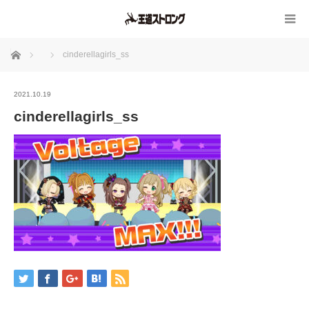
ホーム
cinderellagirls_ss
2021.10.19
cinderellagirls_ss