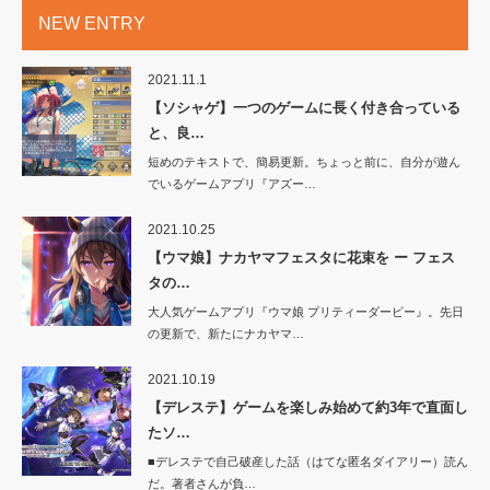
NEW ENTRY
2021.11.1
【ソシャゲ】一つのゲームに長く付き合っている
と、良…
短めのテキストで、簡易更新。ちょっと前に、自分が遊ん
でいるゲームアプリ『アズー…
2021.10.25
【ウマ娘】ナカヤマフェスタに花束を ー フェス
タの…
大人気ゲームアプリ『ウマ娘 プリティーダービー』。先日
の更新で、新たにナカヤマ…
2021.10.19
【デレステ】ゲームを楽しみ始めて約3年で直面し
たソ…
■デレステで自己破産した話（はてな匿名ダイアリー）読ん
だ。著者さんが負…