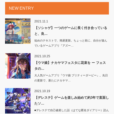
NEW ENTRY
2021.11.1
【ソシャゲ】一つのゲームに長く付き合っている
と、良…
短めのテキストで、簡易更新。ちょっと前に、自分が遊ん
でいるゲームアプリ『アズー…
2021.10.25
【ウマ娘】ナカヤマフェスタに花束を ー フェス
タの…
大人気ゲームアプリ『ウマ娘 プリティーダービー』。先日
の更新で、新たにナカヤマ…
2021.10.19
【デレステ】ゲームを楽しみ始めて約3年で直面し
たソ…
■デレステで自己破産した話（はてな匿名ダイアリー）読ん