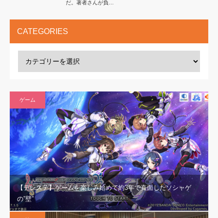
だ。著者さんが負…
CATEGORIES
ゲーム
【デレステ】ゲームを楽しみ始めて約3年で直面したソシャゲ
の”壁”