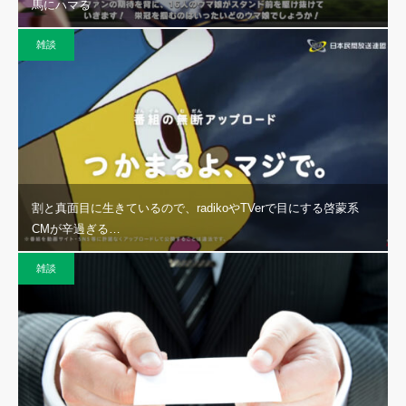
馬にハマる
雑談
割と真面目に生きているので、radikoやTVerで目にする啓蒙系
CMが辛過ぎる…
雑談