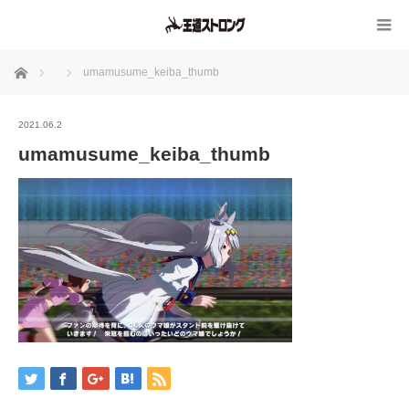
ホーム
umamusume_keiba_thumb
2021.06.2
umamusume_keiba_thumb