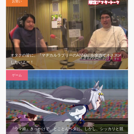
お笑い
オタクの皆に、『マヂカルラブリーのANN0』を全力でオススメ
したいよー！
ゲーム
『ウマ娘』きっかけで、とことんベタに、しかし、シッカリと競