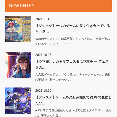
NEW ENTRY
2021.11.1
【ソシャゲ】一つのゲームに長く付き合っている
と、良…
短めのテキストで、簡易更新。ちょっと前に、自分が遊ん
でいるゲームアプリ『アズー…
2021.10.25
【ウマ娘】ナカヤマフェスタに花束を ー フェス
タの…
大人気ゲームアプリ『ウマ娘 プリティーダービー』。先日
の更新で、新たにナカヤマ…
2021.10.19
【デレステ】ゲームを楽しみ始めて約3年で直面し
たソ…
■デレステで自己破産した話（はてな匿名ダイアリー）読ん
だ。著者さんが負…