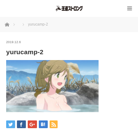
ホーム
yurucamp-2
2019.12.6
yurucamp-2