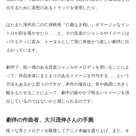
出するために哀愁のあるトラックを使用したり、
はたまた深作欣二の仁侠映画『仁義なき戦い』オマージュなイン
トロが顔を覗かせたり……と、その音楽のジャンルやイメージは
バラエティに富み、トータルとして実に奔放かつ楽しい劇伴に仕
上がっています。
劇伴で、統一感のある音楽ジャンルやメロディを用いることによ
って、作品全体にまとまりのあるイメージを付与する……という
方法もあるかと思うのですが、本作の場合は、音や曲調に大きく
幅をもたせることによって、劇中の賑やかで明るいイメージを演
出しているのではないかと感じられるのです。
劇伴の作曲者、大川茂伸さんの手腕
様々な音とメロディを駆使してアニメ本編を盛り上げ、また、キ