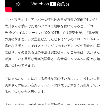
『ハピマテ』は、アッパーな打ち込み音が特徴の楽曲でしたが、
大川さんが手掛けた他のアニメ主題歌を聴いてみると、『コヨー
テ ラグタイムショー』の『COYOTE』では管楽器が、『我が家
のお稲荷さま。』の主題歌だったヒトミソラの『KI・ZU・NA ～
遥かなる者へ～』ではストリングスっぽいアレンジが印象的に耳
に残り、その音楽表現の手法は実に様々。そこからは、大川さん
が持っている豊富な音楽的語彙と、各音楽ジャンルへの様々な知
識が伝わってきます。
『にゃんこい！』における多様な音の使い方にも、こうした大川
茂伸さんの幅広い音楽ジャンルへの探究心が大きく貢献をしてい
るのではないかと思います。
また、もう一人の作曲者である三輪学さんは、”Manack”名義で