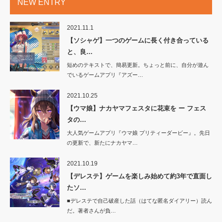
NEW ENTRY
2021.11.1
【ソシャゲ】一つのゲームに長く付き合っている
と、良…
短めのテキストで、簡易更新。ちょっと前に、自分が遊ん
でいるゲームアプリ『アズー…
2021.10.25
【ウマ娘】ナカヤマフェスタに花束を ー フェス
タの…
大人気ゲームアプリ『ウマ娘 プリティーダービー』。先日
の更新で、新たにナカヤマ…
2021.10.19
【デレステ】ゲームを楽しみ始めて約3年で直面し
たソ…
■デレステで自己破産した話（はてな匿名ダイアリー）読ん
だ。著者さんが負…