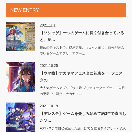
NEW ENTRY
2021.11.1
【ソシャゲ】一つのゲームに長く付き合っている
と、良…
短めのテキストで、簡易更新。ちょっと前に、自分が遊ん
でいるゲームアプリ『アズー…
2021.10.25
【ウマ娘】ナカヤマフェスタに花束を ー フェス
タの…
大人気ゲームアプリ『ウマ娘 プリティーダービー』。先日
の更新で、新たにナカヤマ…
2021.10.19
【デレステ】ゲームを楽しみ始めて約3年で直面し
たソ…
■デレステで自己破産した話（はてな匿名ダイアリー）読ん