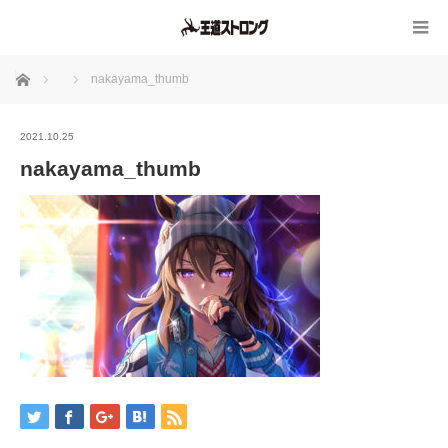
ホーム
nakayama_thumb
2021.10.25
nakayama_thumb