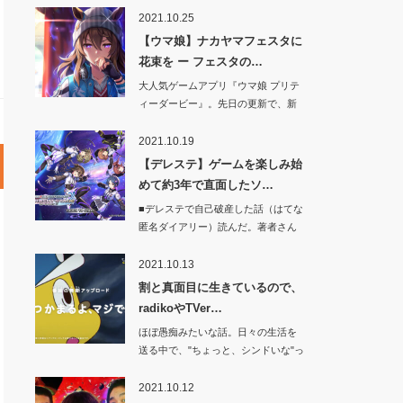
2021.10.25
【ウマ娘】ナカヤマフェスタに
花束を ー フェスタの…
大人気ゲームアプリ『ウマ娘 プリテ
ィーダービー』。先日の更新で、新
たにナカヤマ…
2021.10.19
【デレステ】ゲームを楽しみ始
めて約3年で直面したソ…
■デレステで自己破産した話（はてな
匿名ダイアリー）読んだ。著者さん
が負…
2021.10.13
割と真面目に生きているので、
radikoやTVer…
ほぼ愚痴みたいな話。日々の生活を
送る中で、"ちょっと、シンドいな"っ
て思うこと…
2021.10.12