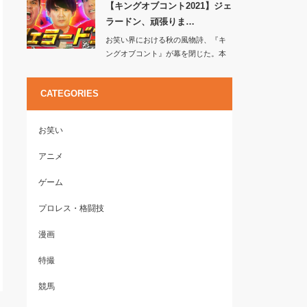
【キングオブコント2021】ジェ
ラードン、頑張りま…
お笑い界における秋の風物詩、『キ
ングオブコント』が幕を閉じた。本
年度の…
CATEGORIES
お笑い
アニメ
ゲーム
プロレス・格闘技
漫画
特撮
競馬