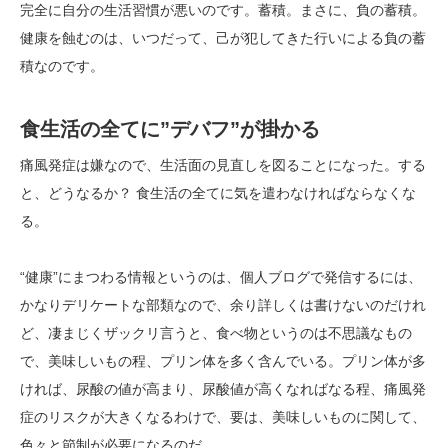
完全に自分の生活習慣が悪いのです。蓄積。まさに、負の蓄積。
健康を蝕むのは、いつだって、己が犯してきた行いによる負の蓄
積なのです。
食生活の全てに”デバフ”が掛かる
痛風発症は嫌なので、生活面の見直しを図ることになった。する
と、どうなるか？ 食生活の全てに気を遣わなければならなくな
る。
“健康”にまつわる情報というのは、個人ブログで発信するには、
かなりデリケートな部類なので、余り詳しくは書けないのだけれ
ど、凄まじくザックリ言うと、食べ物というのは不思議なもの
で、美味しいもの程、プリン体を多く含んでいる。プリン体が多
ければ、尿酸の値が高まり、尿酸値が高くなればなる程、痛風発
症のリスクが大きくなるわけで、要は、美味しいものに関して、
色々と節制が必要になるのだ。