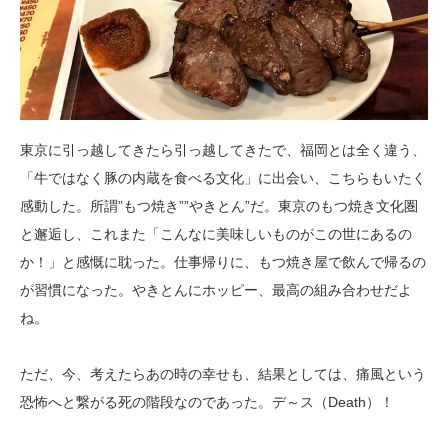
東京に引っ越してきたら引っ越してきたで、福岡とは全く違う、
「牛ではなく豚の内蔵を食べる文化」に出会い、こちらもいたく
感動した。所謂”もつ焼き””やきとん”だ。東京のもつ焼き文化圏
と邂逅し、これまた「こんなに美味しいものがこの世にあるの
か！」と感慨に耽った。仕事帰りに、もつ焼き屋で飲んで帰るの
が習慣になった。やきとんにホッピー、最高の組み合わせだよ
ね。
ただ、今、考えたらあの時の幸せも、結果としては、痛風という
恐怖へと繋がる死の階段なのであった。デ～ス（Death）！