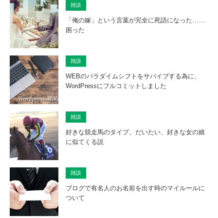
雑談
「俺の嫁」という言葉が完全に死語になった……
困った
雑談
WEBのパラダイムシフトをサバイブする為に、
WordPressにフルコミットしました
雑談
好きな競走馬のタイプ、だいたい、好きな女の娘
に似てくる説
雑談
ブログで有名人のお名前を出す時のマイルールに
ついて