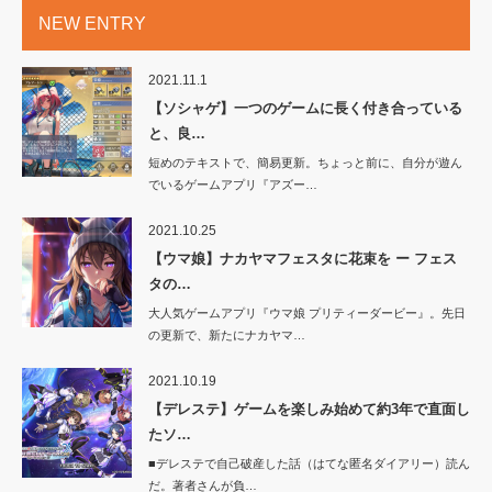
NEW ENTRY
2021.11.1
【ソシャゲ】一つのゲームに長く付き合っている
と、良…
短めのテキストで、簡易更新。ちょっと前に、自分が遊ん
でいるゲームアプリ『アズー…
2021.10.25
【ウマ娘】ナカヤマフェスタに花束を ー フェス
タの…
大人気ゲームアプリ『ウマ娘 プリティーダービー』。先日
の更新で、新たにナカヤマ…
2021.10.19
【デレステ】ゲームを楽しみ始めて約3年で直面し
たソ…
■デレステで自己破産した話（はてな匿名ダイアリー）読ん
だ。著者さんが負…