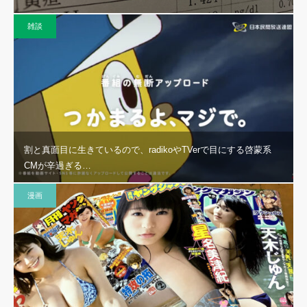
雑談
割と真面目に生きているので、radikoやTVerで目にする啓蒙系
CMが辛過ぎる…
漫画