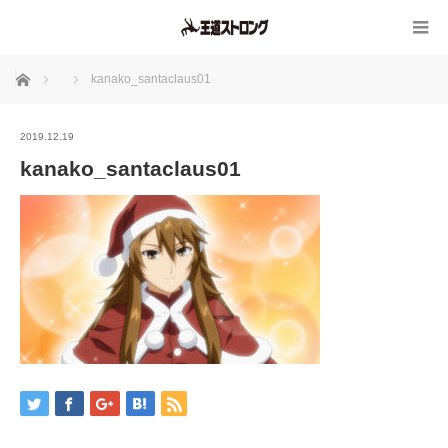
ホーム
kanako_santaclaus01
2019.12.19
kanako_santaclaus01